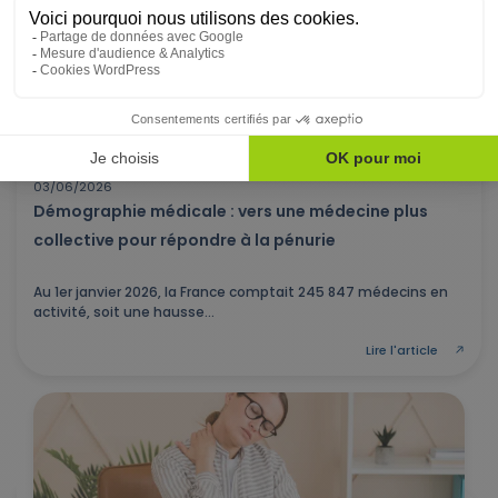
FONCTION PUBLIQUE TERRITORIALE
03/06/2026
Démographie médicale : vers une médecine plus
collective pour répondre à la pénurie
Au 1er janvier 2026, la France comptait 245 847 médecins en
activité, soit une hausse...
Lire l'article