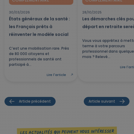
COMPLÉMENTAIRE
COMPLÉMENTAIRE
30/03/2026
28/10/2025
États généraux de la santé :
Les démarches clés pou
les Français prêts à
départ en retraite sere
réinventer le modèle social
Vous vous apprêtez à mett
terme à votre parcours
C’est une mobilisation rare. Près
professionnel dans quelqu
de 80 000 citoyens et
mois ? Relevé...
professionnels de santé ont
participé à...
Lire l'art
Lire l'article
Article précédent
Article suivant
LES ACTUALITÉS QUI PEUVENT VOUS INTÉRESSER