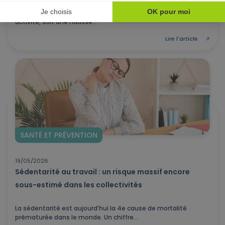
Au 1er janvier 2026, la France comptait 245 847 médecins en
activité, soit une hausse...
Lire l'article
SANTÉ ET PRÉVENTION
19/05/2026
Sédentarité au travail : un risque massif encore
sous-estimé dans les collectivités
La sédentarité est aujourd’hui la 4e cause de mortalité
prématurée dans le monde. Un chiffre...