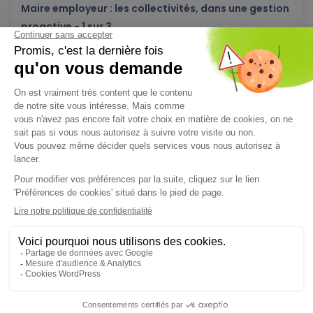
Maire employeur : les collectivités, dans une gestion
proactive - 1 sur 3
L’enquête « Le Maire employeur, protecteur de ses agents » de
mai 2025* met en...
Lire l'article
FONCTION PUBLIQUE TERRITORIALE
03/06/2026
Démographie médicale : vers une médecine plus
collective pour répondre à la pénurie