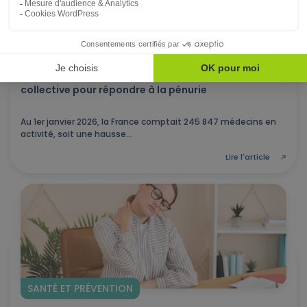
FONCTION PUBLIQUE TERRITORIALE
03/06/2026
Démographie médicale : vers une médecine plus
collective pour répondre à la pénurie
Au 1er janvier 2026, la France comptait 245 847 médecins en
activité, soit une hausse...
Lire l'article
SANTÉ ET PRÉVENTION