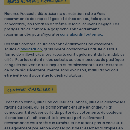
QUELS ALIMENTS PRIVILÉGIER ?
Florence Foucault, diététicienne et nutritionniste à Paris,
recommande des repas légers et riches en eau, tels que le
concombre, les tomates et même le radis, souvent négligé. Les
potages froids comme le gaspacho sont également
recommandés pour s’hydrater
sans alourdir l’estomac.
Les fruits comme les fraises sont également une excellente
source d
‘hydratation
, qu’ils soient consommés nature ou sous
forme de milk-shakes. Les yaourts sont également de formidables
alliés. Pour les enfants, des sorbets ou des morceaux de pastèque
congelés peuvent être ludiques et rafraîchissants. Il est essentiel
de boire régulièrement, même sans avoir soif, mais l’alcool doit
être évité car il accentue la déshydratation.
COMMENT S’HABILLER ?
C’est bien connu, plus une couleur est foncée, plus elle absorbe les
rayons du soleil, qui se transforment ensuite en chaleur. Par
conséquent, il est conseillé de porter des vêtements de couleurs
claires lorsqu’il fait chaud. Le blanc est particulièrement
recommandé car il reflète la lumière et ne retient pas la chaleur. Il
est également préférable d’opter pour des vêtements amples en