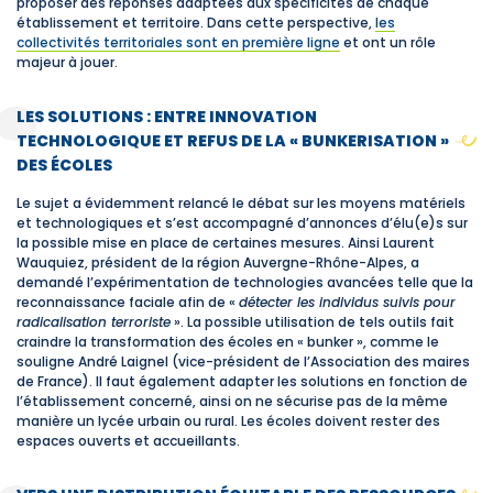
proposer des réponses adaptées aux spécificités de chaque
établissement et territoire. Dans cette perspective,
les
collectivités territoriales sont en première ligne
et ont un rôle
majeur à jouer.
LES SOLUTIONS : ENTRE INNOVATION
TECHNOLOGIQUE ET REFUS DE LA « BUNKERISATION »
DES ÉCOLES
Le sujet a évidemment relancé le débat sur les moyens matériels
et technologiques et s’est accompagné d’annonces d’élu(e)s sur
la possible mise en place de certaines mesures. Ainsi Laurent
Wauquiez, président de la région Auvergne-Rhône-Alpes, a
demandé l’expérimentation de technologies avancées telle que la
reconnaissance faciale afin de «
détecter les individus suivis pour
radicalisation terroriste
». La possible utilisation de tels outils fait
craindre la transformation des écoles en « bunker », comme le
souligne André Laignel (vice-président de l’Association des maires
de France). Il faut également adapter les solutions en fonction de
l’établissement concerné, ainsi on ne sécurise pas de la même
manière un lycée urbain ou rural. Les écoles doivent rester des
espaces ouverts et accueillants.