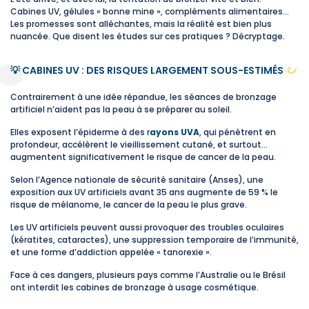
Cabines UV, gélules « bonne mine », compléments alimentaires…
Les promesses sont alléchantes, mais la réalité est bien plus
nuancée. Que disent les études sur ces pratiques ? Décryptage.
💡 CABINES UV : DES RISQUES LARGEMENT SOUS-ESTIMÉS
Contrairement à une idée répandue, les séances de bronzage
artificiel n’aident pas la peau à se préparer au soleil.
Elles exposent l’épiderme à des r
ayons UVA
, qui pénètrent en
profondeur, accélèrent le vieillissement cutané, et surtout…
augmentent significativement le risque de cancer de la peau.
Selon l’Agence nationale de sécurité sanitaire (Anses), une
exposition aux UV artificiels avant 35 ans augmente de 59 % le
risque de mélanome, le cancer de la peau le plus grave.
Les UV artificiels peuvent aussi provoquer des troubles oculaires
(kératites, cataractes), une suppression temporaire de l’immunité,
et une forme d’addiction appelée « tanorexie ».
Face à ces dangers, plusieurs pays comme l’Australie ou le Brésil
ont interdit les cabines de bronzage à usage cosmétique.