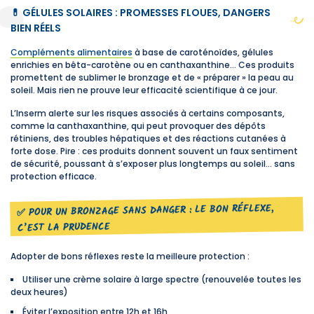
💊 GÉLULES SOLAIRES : PROMESSES FLOUES, DANGERS
BIEN RÉELS
Compléments alimentaires
à base de caroténoïdes, gélules
enrichies en bêta-carotène ou en canthaxanthine… Ces produits
promettent de sublimer le bronzage et de « préparer » la peau au
soleil. Mais rien ne prouve leur efficacité scientifique à ce jour.
L’Inserm alerte sur les risques associés à certains composants,
comme la canthaxanthine, qui peut provoquer des dépôts
rétiniens, des troubles hépatiques et des réactions cutanées à
forte dose. Pire : ces produits donnent souvent un faux sentiment
de sécurité, poussant à s’exposer plus longtemps au soleil… sans
protection efficace.
✅ POUR UN BRONZAGE SANS DANGER : LE BON RÉFLEXE,
C’EST LA PRUDENCE
Adopter de bons réflexes reste la meilleure protection :
Utiliser une crème solaire à large spectre (renouvelée toutes les
deux heures)
Éviter l’exposition entre 12h et 16h