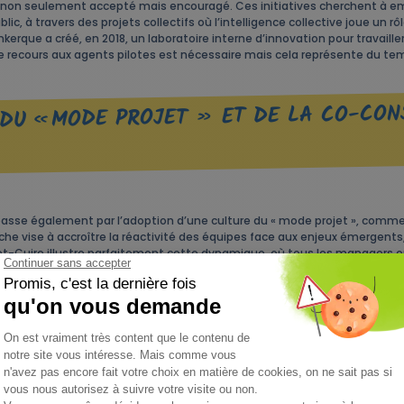
t non seulement accepté mais encouragé. Ces initiatives cherchent à e
c, à travers des projets collectifs où l’intelligence collective joue un rôl
rque a créé, en 2018, un laboratoire interne d’innovation pour travailler
recours aux agents pilotes est nécessaire mais cela représente du te
 DU « MODE PROJET » ET DE LA CO-CO
passe également par l’adoption d’une culture du « mode projet », comme 
e vise à accroître la réactivité des équipes face aux enjeux émergents
re-et-Cuire illustre parfaitement cette dynamique, où tous les managers
ntielle de
leur plan d’action sur la transition environnementale
.
de subsidiarité s’inscrivent dans cette même logique de modernisation. I
ion des besoins réels des usager(ère)s, tout en inversant la délégation 
émoigne de la pérennisation de ces approches novatrices dans certaines c
toyen(ne)s et à stimuler l’engagement des agents.
financements dédiés à la transformation publique, visent à
améliorer la q