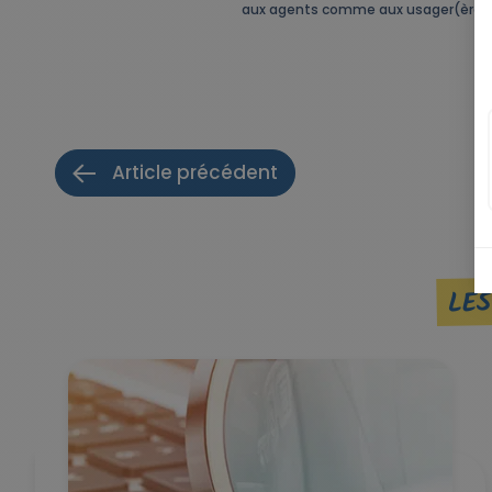
aux agents comme aux usager(ère)s un
Article précédent
LES