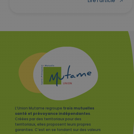
Lire l'article
L’Union Mutame regroupe
trois mutuelles
santé et prévoyance indépendantes
.
Créées par des territoriaux pour des
territoriaux, elles proposent leurs propres
garanties. C’est en se fondant sur des valeurs