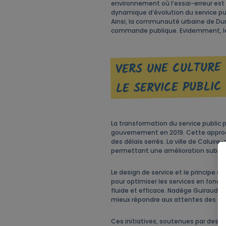
environnement où l’essai-erreur es
dynamique d’évolution du service publi
Ainsi, la communauté urbaine de Dunke
commande publique. Evidemment, le 
VERS UNE CULTURE
LE SERVICE PUBLIC
La transformation du service public 
gouvernement en 2019. Cette approch
des délais serrés. La ville de Calui
permettant une amélioration substa
Le design de service et le principe 
pour optimiser les services en fonct
fluide et efficace. Nadège Guiraud t
mieux répondre aux attentes des ci
Ces initiatives, soutenues par des 