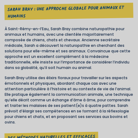
SARAH BRAY : UNE APPROCHE GLOBALE POUR ANIMAUX ET
HUMAINS
À Saint-Rémy-en-l’Eau, Sarah Bray combine naturopathie pour
animaux et humains, avec une clientèle majoritairement
composée de chiens, chats et chevaux. Ancienne secrétaire
médicale, Sarah a découvert la naturopathie en cherchant des
solutions pour elle-même et ses animaux. Convaincue que cette
approche est un excellent complément à la médecine
traditionnelle, elle insiste sur l’importance de considérer l’individu
dans sa globalité, qu’il soit humain ou animal.
Sarah Bray utilise des élixirs floraux pour travailler sur les aspects
émotionnels et physiques, abordant chaque cas avec une
attention particulière à l’histoire et au contexte de vie de l’animal.
Elle pratique également la communication animale, une technique
qu’elle décrit comme un échange d’âme à âme, pour comprendre
et traiter les malaises de ses patient(e)s à quatre pattes. Sarah
prévoit d’élargir ses compétences en se formant à la réflexologie
pour chiens et chats, et en proposant ses services aux bovins et
ovins.
DES MÉTHODES NATURELLES ET EFFICACES