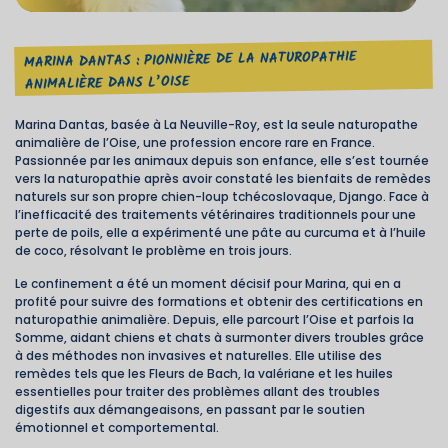
MARINA DANTAS : PIONNIÈRE DE LA NATUROPATHIE
ANIMALIÈRE DANS L’OISE
Marina Dantas, basée à La Neuville-Roy, est la seule naturopathe
animalière de l’Oise, une profession encore rare en France.
Passionnée par les animaux depuis son enfance, elle s’est tournée
vers la naturopathie après avoir constaté les bienfaits de remèdes
naturels sur son propre chien-loup tchécoslovaque, Django. Face à
l’inefficacité des traitements vétérinaires traditionnels pour une
perte de poils, elle a expérimenté une pâte au curcuma et à l’huile
de coco, résolvant le problème en trois jours.
Le confinement a été un moment décisif pour Marina, qui en a
profité pour suivre des formations et obtenir des certifications en
naturopathie animalière. Depuis, elle parcourt l’Oise et parfois la
Somme, aidant chiens et chats à surmonter divers troubles grâce
à des méthodes non invasives et naturelles. Elle utilise des
remèdes tels que les Fleurs de Bach, la valériane et les huiles
essentielles pour traiter des problèmes allant des troubles
digestifs aux démangeaisons, en passant par le soutien
émotionnel et comportemental.