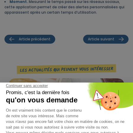
Moment.
Mesurant le temps passé sur les réseaux sociaux,
cette application permet de créer des alertes personnalisées qui
apparaissent après un certain temps d’utilisation.
Article précédent
Article suivant
LES ACTUALITÉS QUI PEUVENT VOUS INTÉRESSER
PROTECTION SOCIALE COMPLÉMENTAIRE