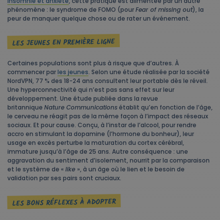
insomnie et anxiété
, cette pratique est alimentée par un autre
phénomène : le syndrome de FOMO (pour
Fear of missing out
), la
peur de manquer quelque chose ou de rater un événement.
LES JEUNES EN PREMIÈRE LIGNE
Certaines populations sont plus à risque que d’autres. À
commencer par
les jeunes
. Selon une étude réalisée par la société
NordVPN, 77 % des 18-24 ans consultent leur portable dès le réveil.
Une hyperconnectivité qui n’est pas sans effet sur leur
développement. Une étude publiée dans la revue
britannique
Nature Communications
établit qu’en fonction de l’âge,
le cerveau ne réagit pas de la même façon à l’impact des réseaux
sociaux. Et pour cause. Conçu, à l’instar de l’alcool, pour rendre
accro en stimulant la dopamine (l’hormone du bonheur), leur
usage en excès perturbe la maturation du cortex cérébral,
immature jusqu’à l’âge de 25 ans. Autre conséquence : une
aggravation du sentiment d’isolement, nourrit par la comparaison
et le système de «
like
», à un âge où le lien et le besoin de
validation par ses pairs sont cruciaux.
LES BONS RÉFLEXES À ADOPTER