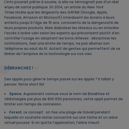
L’info pourrait prêter à sourire, si elle ne témoignait pas d’un réel
enjeu de santé publique. En 2014, un article du
New York
Times
révèle que les dirigeants des GAFAM (Google, Apple,
Facebook, Amazon et Microsoft) interdisent les écrans à leurs
enfants jusqu’à l’âge de 15 ans, conscients de la dangerosité de
leurs propres produits. Mais diaboliser les réseaux ou en interdire
l’accès s’avère vain selon les experts qui préconisent plutôt d’en
contrôler l’usage en adoptant les bons réflexes : désactiver les
notifications, fixer une limite de temps, ne pas allumer son
téléphone au saut du lit. Autant de gestes qui permettent de se
libérer de l’emprise de la technologie sur nos vies.
DÉBRANCHEZ !
Des applis pour gérer le temps passé sur les applis ? Il fallait y
penser. Notre
short list
.
Space.
Auparavant connue sous le nom de Breakfree et
téléchargée par plus de 800 000 personnes, cette appli permet de
limiter son temps de connexion.
Forest.
Le concept : on fixe une plage de travail pendant
laquelle on souhaite rester concentré sur une tâche et un arbre
virtuel pousse. Si on quitte l’application, l’arbre meurt.