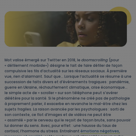
Mot valise émergé sur Twitter en 2018, le
doomscrolling
(pour
« défilement morbide») désigne le fait de faire défiler de façon
compulsive les fils d’actualité sur les réseaux sociaux. À première
vue, rien d’alarmant. Sauf que… Lorsque l’actualité se résume à une
succession de faits divers et d’événements tragiques : pandémie,
guerre en Ukraine, réchauffement climatique, crise économique…
le simple acte de « scroller » sur son téléphone peut s’avérer
délétère pour la santé. Si le phénomène ne créé pas de pathologie
à proprement parler, il exacerbe en revanche le mal-être chez les
sujets fragiles. La raison avancée par les psychologues : sorti de
son contexte, ce flot d’images et de vidéos ne peut être
« assimilé » par le cerveau qui le reçoit de façon brute, sans pouvoir
lui donner du sens. Avec, pour effet : une hausse du taux de
cortisol, l’hormone du stress. Entraînant
émotions négatives,