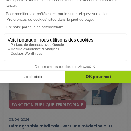
13/10/2025
Maire employeur : les collectivités, dans une gestion
proactive - 1 sur 3
L’enquête « Le Maire employeur, protecteur de ses agents » de
mai 2025* met en...
Lire l'article
FONCTION PUBLIQUE TERRITORIALE
03/06/2026
Démographie médicale : vers une médecine plus