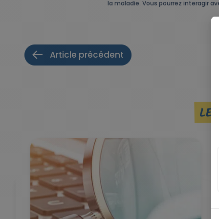
la maladie. Vous pourrez interagir a
Article précédent
LES