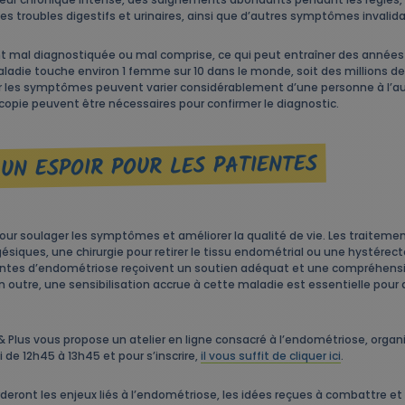
des troubles digestifs et urinaires, ainsi que d’autres symptômes invalid
nt mal diagnostiquée ou mal comprise, ce qui peut entraîner des année
aladie touche environ 1 femme sur 10 dans le monde, soit des millions d
 car les symptômes peuvent varier considérablement d’une personne à l’
copie peuvent être nécessaires pour confirmer le diagnostic.
 UN ESPOIR POUR LES PATIENTES
pour soulager les symptômes et améliorer la qualité de vie. Les traiteme
ues, une chirurgie pour retirer le tissu endométrial ou une hystérectom
ntes d’endométriose reçoivent un soutien adéquat et une compréhension
n outre, une sensibilisation accrue à cette maladie est essentielle pour 
Plus vous propose un atelier en ligne consacré à l’endométriose, organi
i de 12h45 à 13h45 et pour s’inscrire,
il vous suffit de cliquer ici
.
deront les enjeux liés à l’endométriose, les idées reçues à combattre et