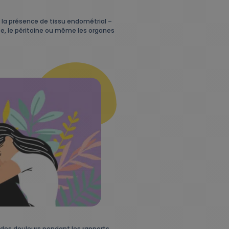
 la présence de tissu endométrial –
lope, le péritoine ou même les organes
des douleurs pendant les rapports