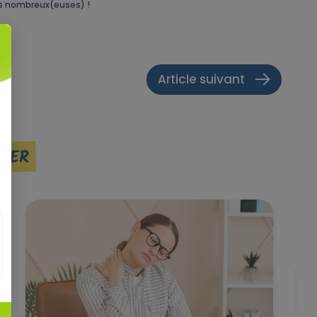
ons nombreux(euses) !
Article suivant
SSER