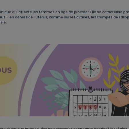
nique qui affecte les femmes en âge de procréer. Elle se caractérise par
’utérus – en dehors de l’utérus, comme sur les ovaires, les trompes de Fal
sie.
eur chronique intense, des saignements abondants pendant les règles, 