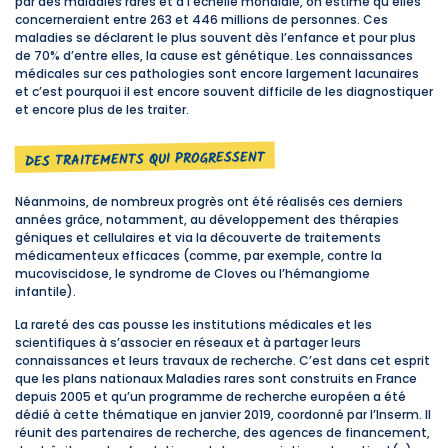
par des maladies rares et à l’échelle mondiale, on estime qu’elles
concerneraient entre 263 et 446 millions de personnes. Ces
maladies se déclarent le plus souvent dès l’enfance et pour plus
de 70% d’entre elles, la cause est génétique. Les connaissances
médicales sur ces pathologies sont encore largement lacunaires
et c’est pourquoi il est encore souvent difficile de les diagnostiquer
et encore plus de les traiter.
DES TRAITEMENTS QUI PROGRESSENT
Néanmoins, de nombreux progrès ont été réalisés ces derniers
années grâce, notamment, au développement des thérapies
géniques et cellulaires et via la découverte de traitements
médicamenteux efficaces (comme, par exemple, contre la
mucoviscidose, le syndrome de Cloves ou l’hémangiome
infantile).
La rareté des cas pousse les institutions médicales et les
scientifiques à s’associer en réseaux et à partager leurs
connaissances et leurs travaux de recherche. C’est dans cet esprit
que les plans nationaux Maladies rares sont construits en France
depuis 2005 et qu’un programme de recherche européen a été
dédié à cette thématique en janvier 2019, coordonné par l’Inserm. Il
réunit des partenaires de recherche, des agences de financement,