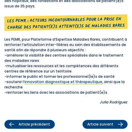
des hôpitaux, des fondations et des associations de patient(e)s
issus de 35 pays.
LES PEMR : ACTEURS INCONTOURNABLES POUR LA PRISE EN
CHARGE DES PATIENT(E)S ATTEINT(E)S DE MALADIES RARES
Les PEMR, pour Plateforme d’Expertise Maladies Rares, contribuent à
renforcer l’articulation inter-filières au sein des établissements de
santé afin de répondre à plusieurs objectifs :
-améliorer la visibilité des centres spécialisés dans le traitement
des maladies rares
-mutualiser les ressources et les compétences des différents
centres de référence sur un territoire
-informer le public et former les professionnel(le)s de santé
-soutenir l’
innovation diagnostique et thérapeutique
, ainsi que la
recherche
-renforcer les liens avec les associations de patient(e)s
Julia Rodriguez
Article précédent
Article suivant