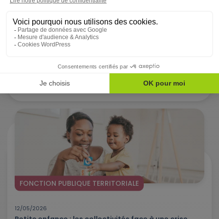
19/05/2026
Sédentarité au travail : un risque massif encore
sous-estimé dans les collectivités
La sédentarité est aujourd’hui la 4e cause de mortalité
prématurée dans le monde. Un chiffre...
Lire l'article
FONCTION PUBLIQUE TERRITORIALE
12/05/2026
Petite enfance : les collectivités face à une crise