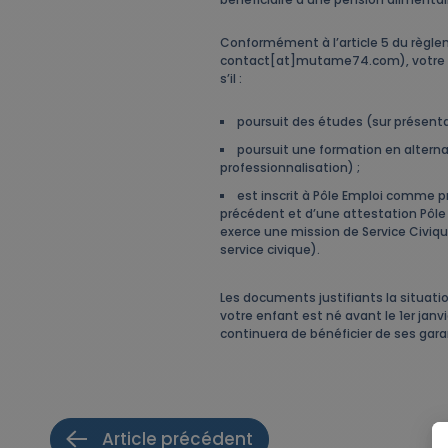
Conformément à l’article 5 du règlem
contact[at]mutame74.com), votre enf
s’il :
poursuit des études (sur présentat
poursuit une formation en alterna
professionnalisation) ;
est inscrit à Pôle Emploi comme p
précédent et d’une attestation Pôle
exerce une mission de Service Civiq
service civique).
Les documents justifiants la situati
votre enfant est né avant le 1er jan
continuera de bénéficier de ses gara
Article précédent