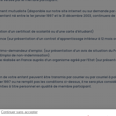
ent mutualiste (disponible sur notre site internet ou sur demande par co
ant né entre le 1er janvier 1997 et le 31 décembre 2003, continuera de 
ion d’un certificat de scolarité ou d’une carte d’étudiant)
nce (sur présentation d’un contrat d’apprentissage inférieur à 12 mois o
rimo-demandeur d’emploi. (sur présentation d’un avis de situation du P
 Emploi de non-indemnisation).
ue réalisée en France auprès d’un organisme agréé par l’Etat (sur prése
on de votre enfant peuvent être transmis par courrier ou par courriel 
vier 1997 ou ne remplit pas les conditions ci-dessus, il ne sera plus con
nties à titre personnel en qualité de membre participant.