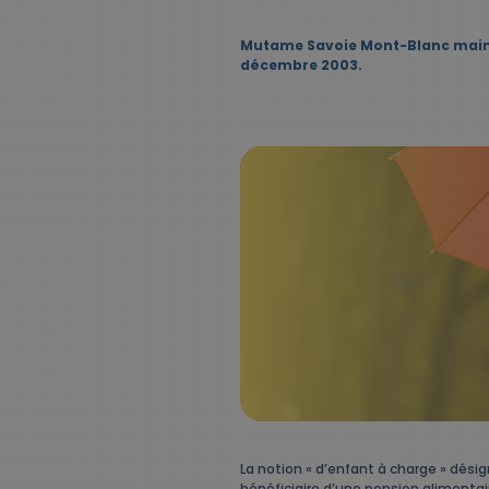
Mutame Savoie Mont-Blanc maintien
décembre 2003.
La notion « d’enfant à charge » dési
bénéficiaire d’une pension alimentai