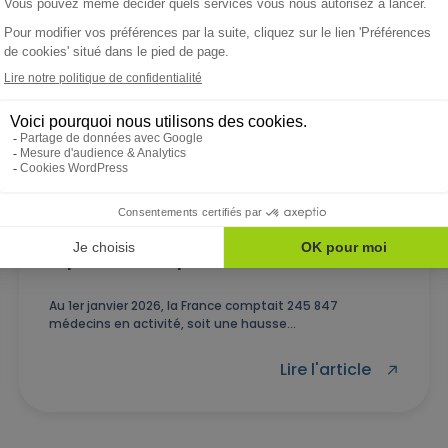
FONCTION PUBLIQUE TERRITORIALE
03/06/2026
Démographie médicale : vers une
médecine plus collective pour
répondre à la pénurie
Au 1er janvier 2026, la France comptait 245 847
médecins en activité, soit une hausse...
Lire l'article