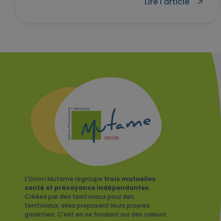
Lire l'article
L’Union Mutame regroupe
trois mutuelles
santé et prévoyance indépendantes
.
Créées par des territoriaux pour des
territoriaux, elles proposent leurs propres
garanties. C’est en se fondant sur des valeurs