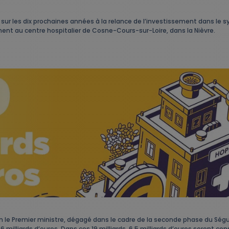
s sur les dix prochaines années à la relance de l’investissement dans l
ment au centre hospitalier de Cosne-Cours-sur-Loire, dans la Nièvre.
n le Premier ministre, dégagé dans le cadre de la seconde phase du Ségur
 milliards d’euros. Dans ces 19 milliards, 6,5 milliards d’euros seront co