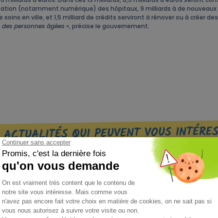
rnisation (notamment numérique) des hôpitaux, 9 milliards à de nouveaux
soins en ville, et 1,5 milliard de crédits serviront à rénover ou à créer d
e des personnes âgées »
, précise le gouvernement.
 ACTUALITÉS QUI PEUVENT VOUS INTÉRE