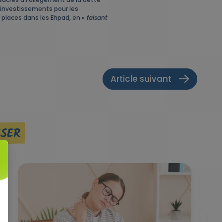
 investissements pour les
es places dans les Ehpad, en
« faisant
Article suivant
SSER