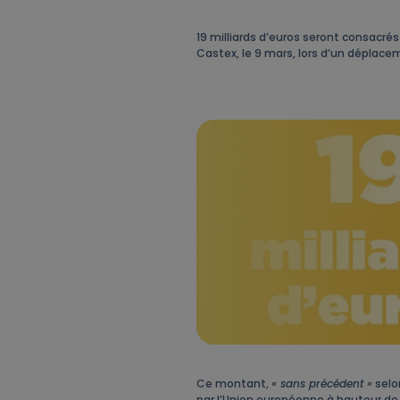
19 milliards d’euros seront consacré
Castex, le 9 mars, lors d’un déplace
Ce montant,
« sans précédent »
selo
par l’Union européenne à hauteur de 6