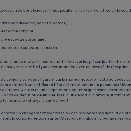
sion de bénéficiaires, il faut justifier le lien familial et, selon le cas, il
 l’acte de naissance, de votre enfant ;
 est votre conjoint ;
aire est votre partenaire ;
 bénéficiaire est votre concubin.
rnet de chaque mutuelle permettent d’envoyer les pièces justificatives e
eillé d’envoyer une lettre type recommandée avec un accusé de réception.
u conjoint survivant figurant sur la même mutuelle, l’acte de décès suffit
 il sera demandé un certificat d’hérédité mentionnant la personne référen
sations. A noter qu’une séparation peut impliquer selon les différents
 En cas de début ou de fin d’études, d’un départ à la retraite, il convien
pter la prise en charge le cas échéant.
, comme un changement d’adresse ou des mouvements dans la vie profes
ir sont la complémentaire santé, l’Assurance maladie, la banque, les fou