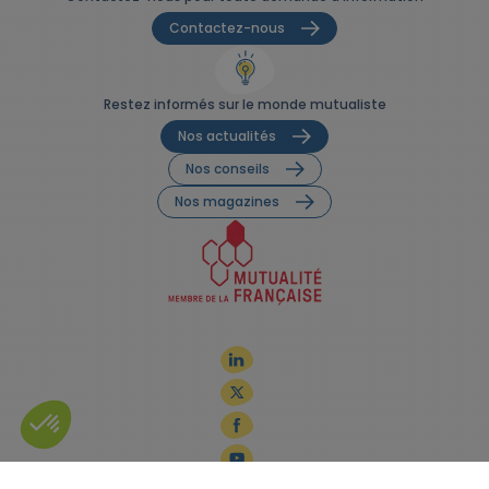
Contactez-nous
Restez informés sur le monde mutualiste
Nos actualités
Nos conseils
Nos magazines