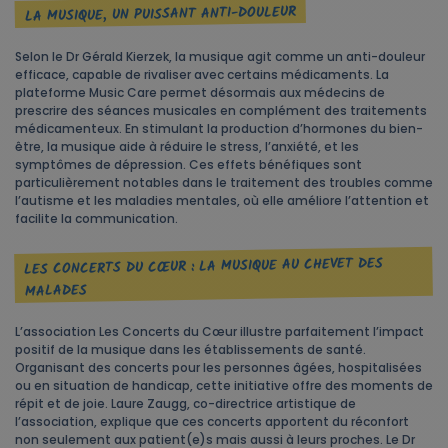
LA MUSIQUE, UN PUISSANT ANTI-DOULEUR
Selon le Dr Gérald Kierzek, la musique agit comme un anti-douleur
efficace, capable de rivaliser avec certains médicaments. La
plateforme Music Care permet désormais aux médecins de
prescrire des séances musicales en complément des traitements
médicamenteux. En stimulant la production d’hormones du bien-
être, la musique aide à réduire le stress, l’anxiété, et les
symptômes de dépression. Ces effets bénéfiques sont
particulièrement notables dans le traitement des troubles comme
l’autisme et les maladies mentales, où elle améliore l’attention et
facilite la communication.
LES CONCERTS DU CŒUR : LA MUSIQUE AU CHEVET DES
MALADES
L’association Les Concerts du Cœur illustre parfaitement l’impact
positif de la musique dans les établissements de santé.
Organisant des concerts pour les personnes âgées, hospitalisées
ou en situation de handicap, cette initiative offre des moments de
répit et de joie. Laure Zaugg, co-directrice artistique de
l’association, explique que ces concerts apportent du réconfort
non seulement aux patient(e)s mais aussi à leurs proches. Le Dr