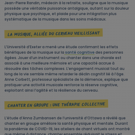
Jean-Pierre Randin, médecin à la retraite, souligne que la musique
possède une véritable puissance antalgique, autant sur la douleur
physique que psychique, et plaide pour une intégration plus
systématique de la musique dans les soins médicaux.
LA MUSIQUE, ALLIÉE DU CERVEAU VIEILLISSANT
L’Université d’Exeter a mené une étude confirmant les effets
bénéfiques de la musique sur la
santé cognitive
des personnes
âgées. Jouer d’un instrument ou chanter dans une chorale est
associé à une meilleure mémoire et une capacité accrue à
résoudre des tâches complexes. L’engagement musical tout au
long de la vie semble même retarder le déclin cognitif lié à l’âge.
Anne Corbett, professeur spécialiste de la démence, explique que
pratiquer une activité musicale renforce la réserve cognitive,
exploitant ainsi l’agilité et la résilience du cerveau.
CHANTER EN GROUPE : UNE THÉRAPIE COLLECTIVE
L’étude d’Anna Zumbansen de l’université d’Ottawa a révélé que
chanter en groupe améliore la santé physique et mentale. Durant
la pandémie de COVID-19, les ateliers de chant virtuels ont montré
que même à distance, chanter ensemble réduisait le stress et