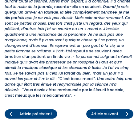
durant toute la séance. Après mon départ, il a continué. Il a chanté
tout le reste de la journée
, raconte-elle en souriant.
Quand je vois
quelqu’un arriver en fauteuil, la tête complètement penchée, je me
dis parfois que je ne vais pas réussir. Mais cela arrive rarement. Ce
sont de petites choses. Des fois c’est juste un regard, des yeux qui
pétillent, d’autres fois j’ai un sourire ou un
« merci ». J’assiste
quasiment à une naissance de la personne. Je ne suis pas une
magicienne, mais il y a souvent quelque chose qui se passe, un
changement d’humeur. Ils reprennent un peu goût à la vie, une
petite flamme se rallume. »
L’art-thérapeute se souvient avec
émotion d’un patient en fin de vie :
« Le personnel soignant m’avait
indiqué qu’il avait été professeur de philosophie à Paris et qu’il
aimait la musique classique et les chansons à texte. Je l’ai vu cinq
fois. Je ne savais pas si cela lui faisait du bien, mais un jour il a
ouvert les yeux et il m’a dit :
“C’est beau, merci”
. Une autre fois, une
dame qui était très émue et redynamisée par la séance m’a
déclaré :
“Vous devriez être remboursée par la Sécurité sociale,
c’est mieux que les médicaments”
. »
Article précédent
Article suivant