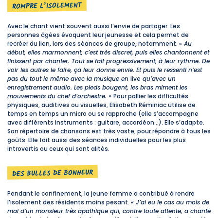
ROMPRE L’ISOLEMENT
Avec le chant vient souvent aussi l’envie de partager. Les
personnes âgées évoquent leur jeunesse et cela permet de
recréer du lien, lors des séances de groupe, notamment.
« Au
début, elles marmonnent, c’est très discret, puis elles chantonnent et
finissent par chanter. Tout se fait progressivement, à leur rythme. De
voir les autres le faire, ça leur donne envie. Et puis le ressenti n’est
pas du tout le même avec la musique en
live
qu’avec un
enregistrement audio. Les pieds bougent, les bras miment les
mouvements du chef d’orchestre. »
Pour pallier les difficultés
physiques, auditives ou visuelles, Elisabeth Réminiac utilise de
temps en temps un micro ou se rapproche (elle s’accompagne
avec différents instruments : guitare, accordéon…). Elle s’adapte.
Son répertoire de chansons est très vaste, pour répondre à tous les
goûts. Elle fait aussi des séances individuelles pour les plus
introvertis ou ceux qui sont alités.
DES BULLES DE BONHEUR
Pendant le confinement, la jeune femme a contribué à rendre
l’isolement des résidents moins pesant.
« J’ai eu le cas au mois de
mai d’un monsieur très apathique qui, contre toute attente, a chanté