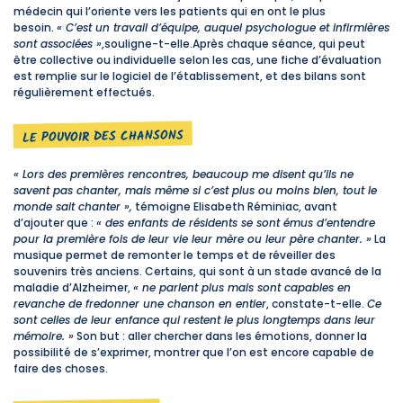
médecin qui l’oriente vers les patients qui en ont le plus
besoin.
« C’est un travail d’équipe, auquel psychologue et infirmières
sont associées »
,souligne-t-elle.Après chaque séance, qui peut
être collective ou individuelle selon les cas, une fiche d’évaluation
est remplie sur le logiciel de l’établissement, et des bilans sont
régulièrement effectués.
LE POUVOIR DES CHANSONS
« Lors des premières rencontres, beaucoup me disent qu’ils ne
savent pas chanter, mais même si c’est plus ou moins bien, tout le
monde sait chanter »,
témoigne Elisabeth Réminiac, avant
d’ajouter que :
« des enfants de résidents se sont émus d’entendre
pour la première fois de leur vie leur mère ou leur père chanter. »
La
musique permet de remonter le temps et de réveiller des
souvenirs très anciens. Certains, qui sont à un stade avancé de la
maladie d’Alzheimer,
« ne parlent plus mais sont capables en
revanche de fredonner une chanson en entier
, constate-t-elle.
Ce
sont celles de leur enfance qui restent le plus longtemps dans leur
mémoire. »
Son but : aller chercher dans les émotions, donner la
possibilité de s’exprimer, montrer que l’on est encore capable de
faire des choses.