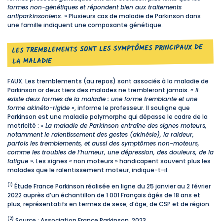
formes non-génétiques et répondent bien aux traitements
antiparkinsoniens
.
»
Plusieurs cas de maladie de Parkinson dans
une famille indiquent une composante génétique.
LES TREMBLEMENTS SONT LES SYMPTÔMES PRINCIPAUX DE
LA MALADIE
FAUX. Les tremblements (au repos) sont associés à la maladie de
Parkinson or deux tiers des malades ne trembleront jamais.
« Il
existe deux formes de la maladie : une forme tremblante et une
forme akinéto-rigide »
, informe le professeur. Il souligne que
Parkinson est une maladie polymorphe qui dépasse le cadre de la
motricité :
« La maladie de Parkinson entraîne des signes moteurs,
notamment le ralentissement des gestes (akinésie), la raideur,
parfois les tremblements, et aussi des symptômes non-moteurs,
comme les troubles de l’humeur, une dépression, des douleurs, de la
fatigue ».
Les signes « non moteurs » handicapent souvent plus les
malades que le ralentissement moteur, indique-t-il.
(1)
Étude France Parkinson réalisée en ligne du 25 janvier au 2 février
2022 auprès d’un échantillon de 1 001 Français âgés de 18 ans et
plus, représentatifs en termes de sexe, d’âge, de CSP et de région.
(2)
Source : Association France Parkinson, 2023.