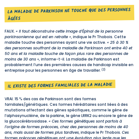
LA MALADIE DE PARKINSON NE TOUCHE QUE DES PERSONNES
ÂGÉES
FAUX.
« Il faut déconstruire cette image d’Épinal de la personne
parkinsonienne qui est en retraite »
, indique le Pr Thobois. Cette
maladie touche des personnes ayant une vie active.
« 25 à 30 %
des personnes souffrant de la maladie de Parkinson ont entre 40 et
50 ans et la maladie touche de façon plus rare des personnes de
moins de 30 ans »,
informe-t-il. La maladie de Parkinson est
probablement l’une des premières causes de handicap invisible en
(2)
entreprise pour les personnes en âge de travailler.
IL EXISTE DES FORMES FAMILIALES DE LA MALADIE
VRAI. 15 % des cas de Parkinson sont des formes
familiales/génétiques. Ces formes héréditaires sont liées à des
mutations affectant des gènes spécifiques, comme le gène de
l’alphasynucléine, de la parkine, le gène LRRK2 ou encore le gène de
la glucocérébrosidase.
« Ces formes génétiques sont parfois à
l’origine de formes précoces, chez des personnes de moins de 40
ans, mais aussi de formes plus tardives
, indique le Pr Thobois.
Ces
formes précoces génétiques ont une évolution plus lente que les