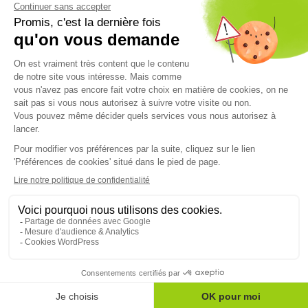
L’enquête « Le Maire employeur, protecteur de ses agents » de
mai 2025* met en...
Lire l'article
FONCTION PUBLIQUE TERRITORIALE
03/06/2026
Démographie médicale : vers une médecine plus
collective pour répondre à la pénurie
Au 1er janvier 2026, la France comptait 245 847 médecins en
activité, soit une hausse...
Lire l'article