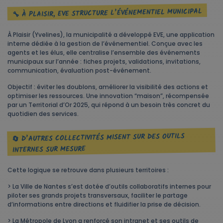
🔧 À PLAISIR, EVE STRUCTURE L’ÉVÉNEMENTIEL MUNICIPAL
À Plaisir (Yvelines), la municipalité a développé EVE, une application
interne dédiée à la gestion de l’événementiel. Conçue avec les
agents et les élus, elle centralise l’ensemble des événements
municipaux sur l’année : fiches projets, validations, invitations,
communication, évaluation post-événement.
Objectif : éviter les doublons, améliorer la visibilité des actions et
optimiser les ressources. Une innovation “maison”, récompensée
par un Territorial d’Or 2025, qui répond à un besoin très concret du
quotidien des services.
🔄 D’AUTRES COLLECTIVITÉS MISENT SUR DES OUTILS
INTERNES SUR MESURE
Cette logique se retrouve dans plusieurs territoires :
> La Ville de Nantes s’est dotée d’outils collaboratifs internes pour
piloter ses grands projets transversaux, faciliter le partage
d’informations entre directions et fluidifier la prise de décision.
> La Métropole de Lyon a renforcé son intranet et ses outils de