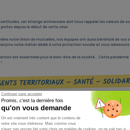
certitudes, cet étrange anniversaire doit nous rappeler les valeurs de s
portez depuis le début de cette crise.
re notre Union de mutuelles, nos équipes ont aussi bénéficié de vos se
çons notre métier dédié à votre protection sociale et vous adressons 
 action est essentielle pour le bien-être de la société… Cette pandémie
!
ENTS TERRITORIAUX – SANTÉ – SOLIDAR