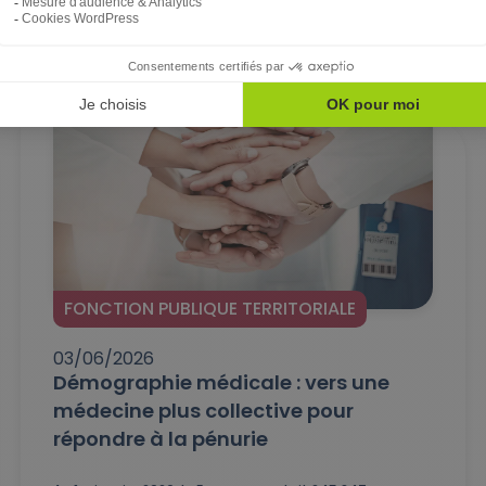
FONCTION PUBLIQUE TERRITORIALE
03/06/2026
Démographie médicale : vers une
médecine plus collective pour
répondre à la pénurie