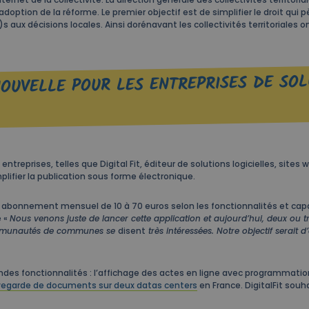
option de la réforme. Le premier objectif est de simplifier le droit qui pès
)s aux décisions locales. Ainsi dorénavant les collectivités territoriales on
OUVELLE POUR LES ENTREPRISES DE SOL
treprises, telles que Digital Fit, éditeur de solutions logicielles, sites 
lifier la publication sous forme électronique.
bonnement mensuel de 10 à 70 euros selon les fonctionnalités et capa
e «
Nous venons juste de lancer cette application et aujourd’hui, deux ou
mmunautés de communes se
disent
très intéressées. Notre objectif serait 
ndes fonctionnalités : l’affichage des actes en ligne avec programmation
egarde de documents sur deux datas centers
en France. DigitalFit souh