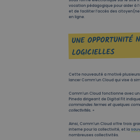
vocation pédagogique pour aider à l’ad
et de faciliter l’accès des citoyen(ne
en ligne.
UNE OPPORTUNITÉ N
LOGICIELLES
Cette nouveauté a motivé plusieurs en
lancer Comm’un Cloud qui vise à simp
Comm’un Cloud fonctionne avec un a
Pineda dirigeant de Digital Fit indiqu
commandes fermes et quelques co
collectivités. »
Ainsi, Comm’un Cloud offre trois gra
interne pour la collectivité, et la
sauv
nombreuses collectivités.