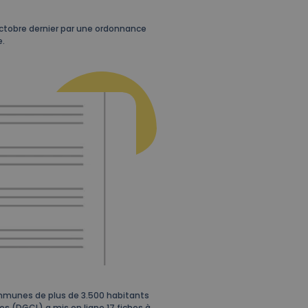
octobre dernier par une ordonnance
e.
ommunes de plus de 3.500 habitants
ales (DGCL) a mis en ligne 17 fiches à