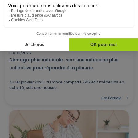
FONCTION PUBLIQUE TERRITORIALE
03/06/2026
Démographie médicale : vers une médecine plus
collective pour répondre à la pénurie
Au 1er janvier 2026, la France comptait 245 847 médecins en
activité, soit une hausse...
Lire l'article