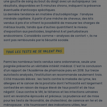
une goutte de sang au bout du doigt avec un autopiqueur. Les
résultats, disponibles en 5 minutes chrono, indiquent la présence
éventuelle d’anticorps spécifiques.
La dernière tendance en matière d’autodépistage : l’analyse
minérale capillaire. À partir d’une mèche de cheveux, des kits
vendus à prix d’or offrent la possibilité de mesurer les charges de
métaux lourds, tandis que d’autres quantifient le niveau
d’exposition aux pesticides, bisphénol A et perturbateurs
endocriniens. Considérés comme « analyses de confort », ils ne
sont pas remboursés par la Sécurité sociale.
TOUS LES TESTS NE SE VALENT PAS
Parmi les nombreux tests vendus sans ordonnance, seule une
poignée présente un véritable intérêt médical. C’est la conclusion
d’un rapport de l’Académie de pharmacie paru en 2018. Sur treize
autotests analysés, l’institution en recommande seulement trois.
Côté mauvais élèves : les tests contre la maladie de Lyme, les
allergies et le cancer de la prostate dont l’efficacité est largement
contestée en raison de risque élevé de faux positif et de faux
négatif. Ceux contre le VIH, le tétanos et les infections urinaires
sont en revanche éprouvés et précieux. La prudence est de mise
pour les tests de fécondité, de cholestérol, de carence en fer et de
ménopause : s’ils fournissent des indications utiles, leur