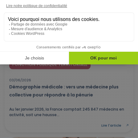
Lire l'article
FONCTION PUBLIQUE TERRITORIALE
03/06/2026
Démographie médicale : vers une médecine plus
collective pour répondre à la pénurie
Au 1er janvier 2026, la France comptait 245 847 médecins en
activité, soit une hausse...
Lire l'article