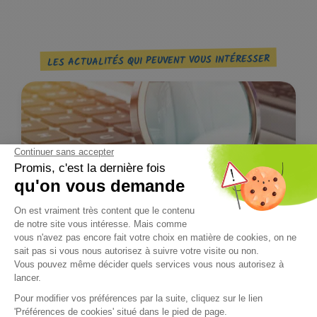
LES ACTUALITÉS QUI PEUVENT VOUS INTÉRESSER
PROTECTION SOCIALE COMPLÉMENTAIRE
13/10/2025
Maire employeur : les collectivités, dans une gestion
proactive - 1 sur 3
L’enquête « Le Maire employeur, protecteur de ses agents » de
mai 2025* met en...