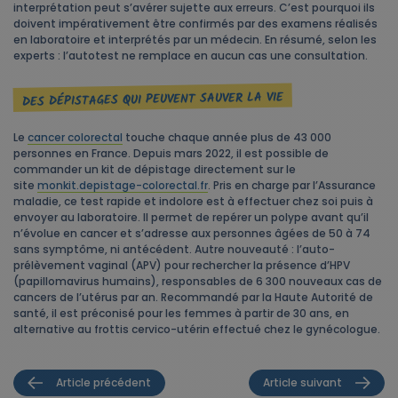
interprétation peut s’avérer sujette aux erreurs. C’est pourquoi ils
doivent impérativement être confirmés par des examens réalisés
en laboratoire et interprétés par un médecin. En résumé, selon les
experts : l’autotest ne remplace en aucun cas une consultation.
DES DÉPISTAGES QUI PEUVENT SAUVER LA VIE
Le
cancer colorectal
touche chaque année plus de 43 000
personnes en France. Depuis mars 2022, il est possible de
commander un kit de dépistage directement sur le
site
monkit.depistage-colorectal.fr
. Pris en charge par l’Assurance
maladie, ce test rapide et indolore est à effectuer chez soi puis à
envoyer au laboratoire. Il permet de repérer un polype avant qu’il
n’évolue en cancer et s’adresse aux personnes âgées de 50 à 74
sans symptôme, ni antécédent. Autre nouveauté : l’auto-
prélèvement vaginal (APV) pour rechercher la présence d’HPV
(papillomavirus humains), responsables de 6 300 nouveaux cas de
cancers de l’utérus par an. Recommandé par la Haute Autorité de
santé, il est préconisé pour les femmes à partir de 30 ans, en
alternative au frottis cervico-utérin effectué chez le gynécologue.
Article précédent
Article suivant