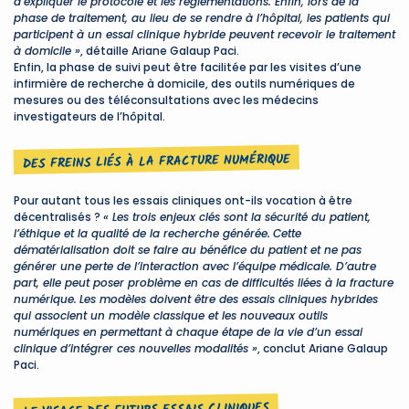
d’expliquer le protocole et les réglementations. Enfin, lors de la
phase de traitement, au lieu de se rendre à l’hôpital, les patients qui
participent à un essai clinique hybride peuvent recevoir le traitement
à domicile »
, détaille Ariane Galaup Paci.
Enfin, la phase de suivi peut être facilitée par les visites d’une
infirmière de recherche à domicile, des outils numériques de
mesures ou des téléconsultations avec les médecins
investigateurs de l’hôpital.
DES FREINS LIÉS À LA FRACTURE NUMÉRIQUE
Pour autant tous les essais cliniques ont-ils vocation à être
décentralisés ?
« Les trois enjeux clés sont la sécurité du patient,
l’éthique et la qualité de la recherche générée.
Cette
dématérialisation doit se faire au bénéfice du patient et ne pas
générer une perte de l’interaction avec l’équipe médicale. D’autre
part, elle peut poser problème en cas de difficultés liées à la fracture
numérique.
Les modèles doivent être des essais cliniques hybrides
qui associent un modèle classique et les nouveaux outils
numériques en permettant à chaque étape de la vie d’un essai
clinique d’intégrer ces nouvelles modalités »
, conclut Ariane Galaup
Paci.