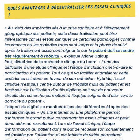
QUELS AVANTAGES À DÉCENTRALISER LES ESSAIS CLINIQUES
?
« Au-delà des impératifs liés à la crise sanitaire et à l’éloignement
géographique des patients, cette décentralisation peut être
intéressante car les essais cliniques de certaines pathologies comme
les cancers ou les maladies rares sont longs et la phase de suivi
après le traitement assez contraignante car l
e patient doit se rendre
très régulièrement à l’hôpital
»,
explique Ariane Galaup
Paci, directrice de la recherche clinique du Leem.
« L’une des
difficultés d’une étude clinique est l’étape d’inclusion c’est-à-dire la
participation du patient. Tout ce qui va faciliter et améliorer cette
expérience est donc en faveur de son adhésion. Hybride, l’essai
clinique n’est plus centré autour de l’hôpital mais du patient et est
basé soit sur l’utilisation d’outils digitaux, soit sur de nouveaux
circuits de recherche permettant à l’équipe soignante d’aller vers le
domicile du patient ».
L’apport du digital se manifeste lors des différentes étapes des
essais cliniques.
« Un site internet ou une plateforme permet
d’informer le grand public concernant les essais cliniques et peut
donc aider au recrutement. Lors de l’essai clinique, l’étape
d’information du patient dans le but de recueillir son consentement
est facilitée par l’utilisation d’une tablette de vidéo permettant